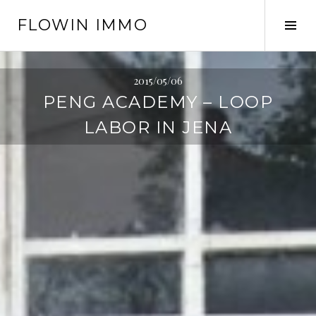
Springe
FLOWIN IMMO
zum
Seit
Inhalt
ums
2015/05/06
PENG ACADEMY – LOOP
LABOR IN JENA