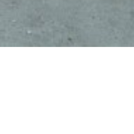
Der Peng Uin hat zum wiederholten Male nach Jena
gerufen, ich musste dem Folge leisten. Die
Peng
Academy
ging in die nächste Runde. Ein neuer Ort
sollte bespielt werden: die alte Trafo Station am Rande
des Damenviertels.
Im Vorfeld war nicht klar, welche Interessen die
Teilnehmenden mitbringen würden, daher schleppte
ich einiges an Material nach Jena, um für alle Fälle
gerüstet zu sein.