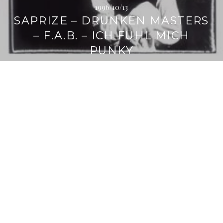
1996/10/13
SAPRIZE – DRUNKEN MASTERS
– F.A.B. – ICH FÜHL MICH
PUNKY