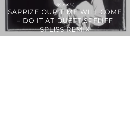
1996/10/13
SAPRIZE OUR TIME WILL COME
– DO IT AT DUETT SPFLIFF
SPLISS REMIX