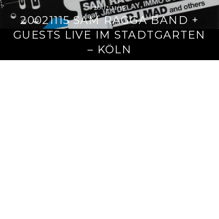
2002/11/15
20021115 SAM RAGGA BAND +
GUESTS LIVE IM STADTGARTEN
– KÖLN