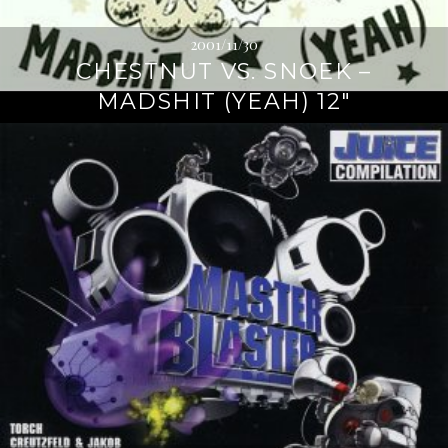
2001/11/30
CHESTNUT VS. SNOEK –
MADSHIT (YEAH) 12″