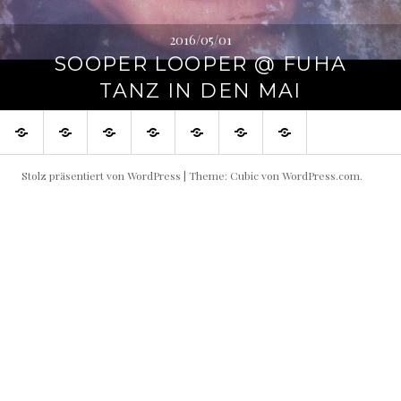
2016/05/01
SOOPER LOOPER @ FUHA
TANZ IN DEN MAI
SHOP
Blog
Flowin
Live
Produktive
Links
Impressum
IMMO
Shows
Partner
buchen!
Stolz präsentiert von WordPress
|
Theme: Cubic von
WordPress.com
.