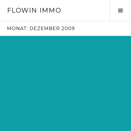
Springe
FLOWIN IMMO
zum
Seit
Inhalt
ums
MONAT:
DEZEMBER 2009