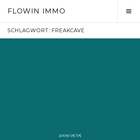
Springe
FLOWIN IMMO
zum
Seit
Inhalt
ums
SCHLAGWORT:
FREAKCAVE
2009/05/05