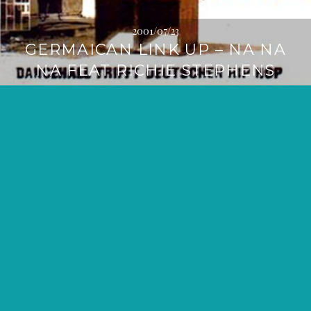
2001/07/23
GERMAICAN LINK UP – NA NA
NA FEAT RICHIE STEPHENS