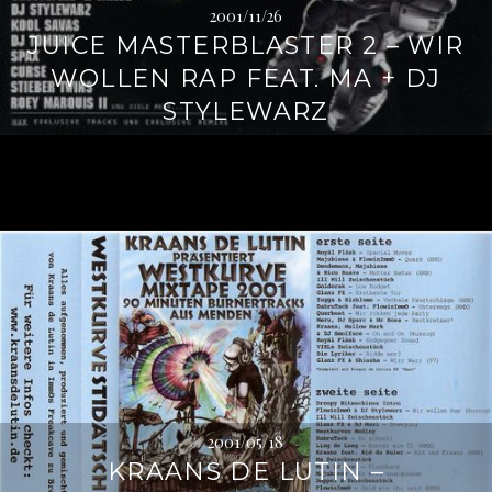
2001/11/26
JUICE MASTERBLASTER 2 – WIR
WOLLEN RAP FEAT. MA + DJ
STYLEWARZ
2001/05/18
KRAANS DE LUTIN –