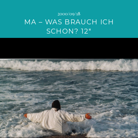
2000/09/18
MA – WAS BRAUCH ICH
SCHON? 12″