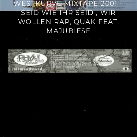
WESTKURVE MIXTAPE 2001 –
SEID WIE IHR SEID , WIR
WOLLEN RAP, QUAK FEAT.
MAJUBIESE