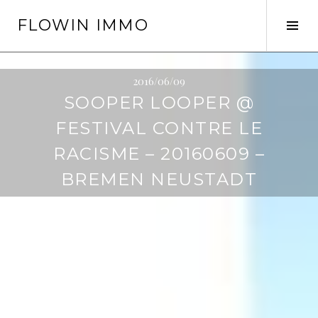
Springe
FLOWIN IMMO
zum
Seit
Inhalt
ums
2016/06/09
SOOPER LOOPER @
FESTIVAL CONTRE LE
RACISME – 20160609 –
BREMEN NEUSTADT