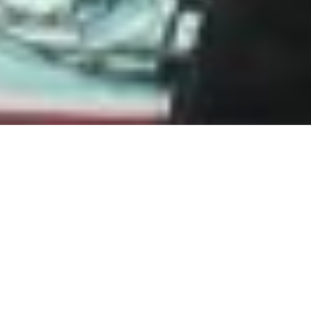
Bremen! Ich spiele heute ein
Sooper Looper
Set zum
Auftakt des Festivals contre le racisme.
Ich bin als Mensch lieber für etwas Gutes, als gegen
etwas Schlechtes, aber unterstütze dieses Festival
trotzdem.
https://www.facebook.com/events/639803782839562
/
Dauerfreuer!