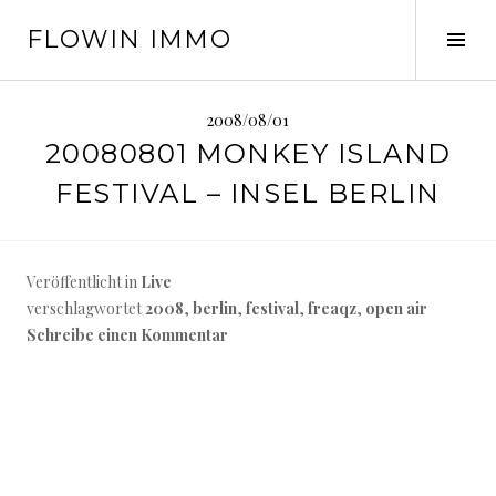
Springe
FLOWIN IMMO
zum
Seit
Inhalt
ums
2008/08/01
20080801 MONKEY ISLAND
FESTIVAL – INSEL BERLIN
Veröffentlicht in
Live
verschlagwortet
2008
,
berlin
,
festival
,
freaqz
,
open air
Schreibe einen Kommentar