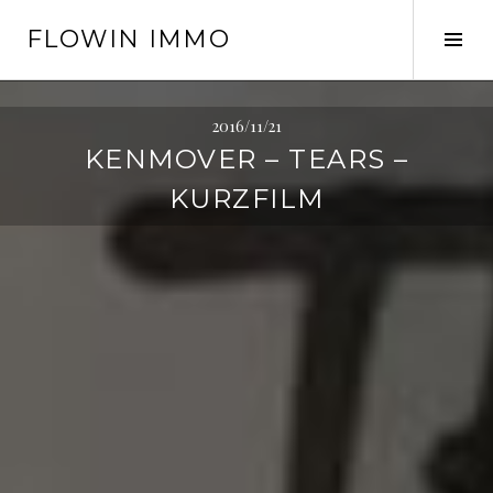
Springe
FLOWIN IMMO
zum
Seit
Inhalt
ums
2016/11/21
KENMOVER – TEARS –
KURZFILM