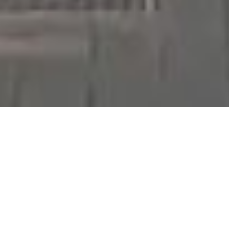
2014 habe ich mit
Kenmo
ein Video zu Geschlossene
Gesellschaft gemacht, bei dem er die Bilder lieferte.
2016, sprich letzte Woche, hat er im Rahmen seiner
Ausstellung Kenmover mit Olaf Clausing einen
Kurzfilm fertiggestellt, zu dem ich die Musik machen
durfte.
Achtung: Hartes Brett!