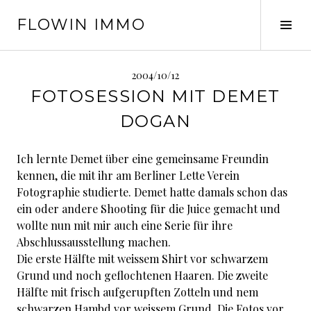
Springe
FLOWIN IMMO
zum
Seit
Inhalt
ums
2004/10/12
FOTOSESSION MIT DEMET
DOGAN
Ich lernte Demet über eine gemeinsame Freundin
kennen, die mit ihr am Berliner Lette Verein
Fotographie studierte. Demet hatte damals schon das
ein oder andere Shooting für die Juice gemacht und
wollte nun mit mir auch eine Serie für ihre
Abschlussausstellung machen.
Die erste Hälfte mit weissem Shirt vor schwarzem
Grund und noch geflochtenen Haaren. Die zweite
Hälfte mit frisch aufgerupften Zotteln und nem
schwarzen Hambd vor weissem Grund. Die Fotos vor