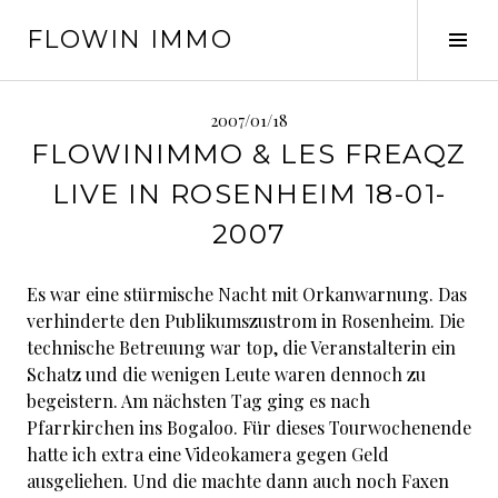
Springe
FLOWIN IMMO
zum
Seit
Inhalt
ums
2007/01/18
FLOWINIMMO & LES FREAQZ
LIVE IN ROSENHEIM 18-01-
2007
Es war eine stürmische Nacht mit Orkanwarnung. Das
verhinderte den Publikumszustrom in Rosenheim. Die
technische Betreuung war top, die Veranstalterin ein
Schatz und die wenigen Leute waren dennoch zu
begeistern. Am nächsten Tag ging es nach
Pfarrkirchen ins Bogaloo. Für dieses Tourwochenende
hatte ich extra eine Videokamera gegen Geld
ausgeliehen. Und die machte dann auch noch Faxen