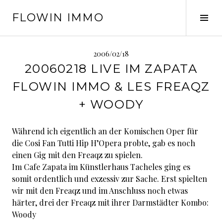
Springe
FLOWIN IMMO
zum
Seit
Inhalt
ums
2006/02/18
20060218 LIVE IM ZAPATA
FLOWIN IMMO & LES FREAQZ
+ WOODY
Während ich eigentlich an der Komischen Oper für
die Cosi Fan Tutti Hip H’Opera probte, gab es noch
einen Gig mit den Freaqz zu spielen.
Im Cafe Zapata im Künstlerhaus Tacheles ging es
somit ordentlich und exzessiv zur Sache. Erst spielten
wir mit den Freaqz und im Anschluss noch etwas
härter, drei der Freaqz mit ihrer Darmstädter Kombo:
Woody