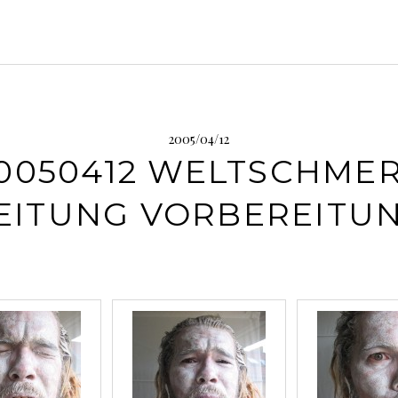
2005/04/12
0050412 WELTSCHME
EITUNG VORBEREITU