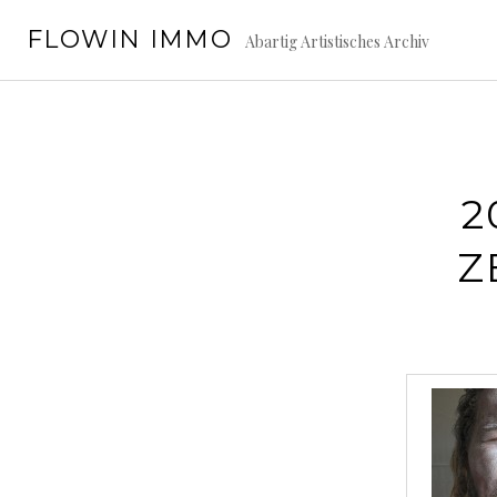
Springe
FLOWIN IMMO
zum
Abartig Artistisches Archiv
Inhalt
2
Z