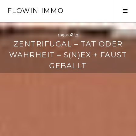
Springe
FLOWIN IMMO
zum
Seit
Inhalt
ums
1999/08/21
ZENTRIFUGAL – TAT ODER
WAHRHEIT – S(N)EX + FAUST
GEBALLT