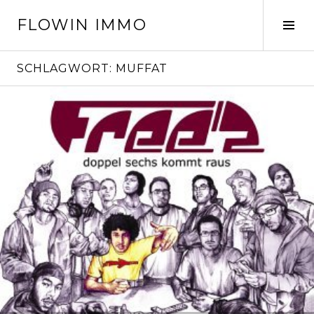
Springe
FLOWIN IMMO
zum
Seit
Inhalt
ums
SCHLAGWORT:
MUFFAT