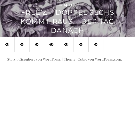
2004/11/22
FREE’Z – DOPPEL SECHS
KOMMT RAUS – DER TAG
DANACH
SHOP
Blog
Flowin
Live
Produktive
Links
Impressum
IMMO
Shows
Partner
buchen!
Stolz präsentiert von WordPress
|
Theme: Cubic von
WordPress.com
.