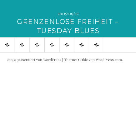
2005/09/12
GRENZENLOSE FREIHEIT –
TUESDAY BLUES
SHOP
Blog
Flowin
Live
Produktive
Links
Impressum
IMMO
Shows
Partner
buchen!
Stolz präsentiert von WordPress
|
Theme: Cubic von
WordPress.com
.