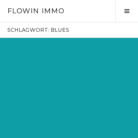
Springe
FLOWIN IMMO
zum
Seit
Inhalt
ums
SCHLAGWORT:
BLUES