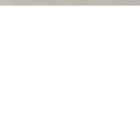
Ein weiterer Rapworkshop-Song, der im Rahmen der
Oh Yeah Sonderausstellung im Focke Museum in den
Osterferien 2017 entstand. 11 Kids hatten an zwei
Tagen eine Menge Spaß.
https://www.facebook.com/therapworkshop/