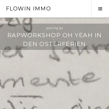
Springe
FLOWIN IMMO
zum
Seit
Inhalt
ums
2017/04/20
RAPWORKSHOP OH YEAH IN
DEN OSTERFERIEN