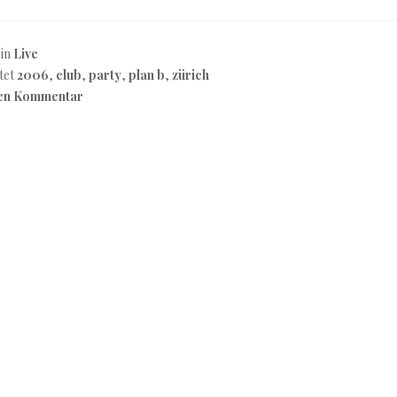
 in
Live
tet
2006
,
club
,
party
,
plan b
,
zürich
nen Kommentar