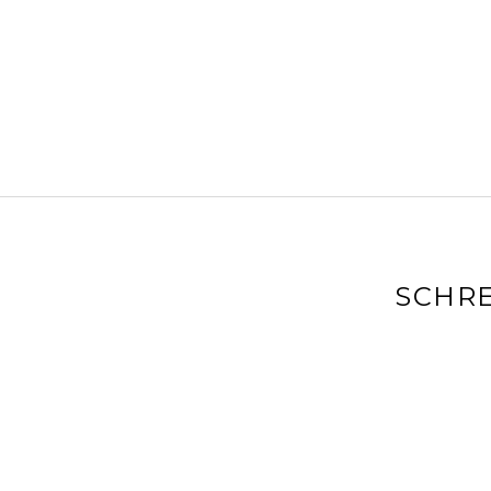
SCHRE
Deine E-Mai
markiert
Kommenta