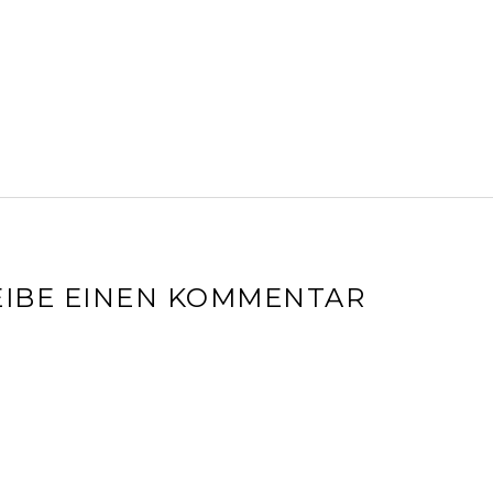
IBE EINEN KOMMENTAR
l-Adresse wird nicht veröffentlicht.
Erforderliche Felder sin
r
*