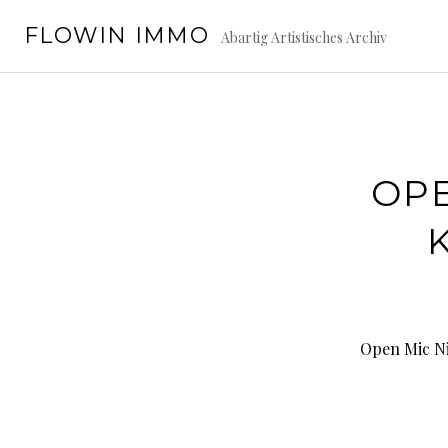
Springe
FLOWIN IMMO
zum
Abartig Artistisches Archiv
Inhalt
OPE
Open Mic Ni