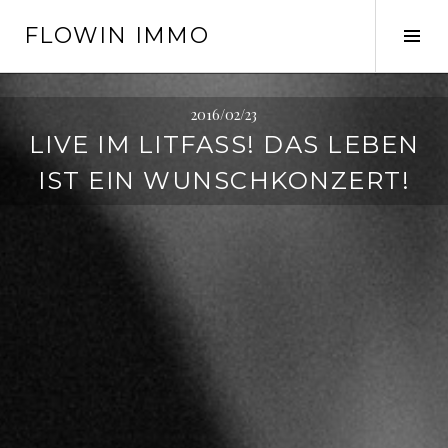
Springe
FLOWIN IMMO
zum
Seit
Inhalt
ums
2016/02/23
LIVE IM LITFASS! DAS LEBEN
IST EIN WUNSCHKONZERT!