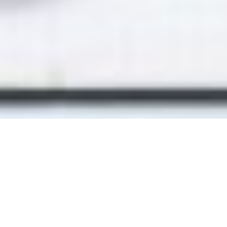
Während ich zum
Das Gift
Videodreh in
Bangkok weilte,
lernte ich Joey Boy
und seine Crew,
den GanCore-