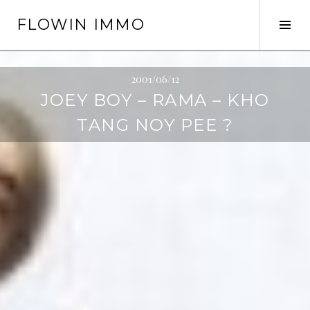
Springe
FLOWIN IMMO
zum
Seit
Inhalt
ums
2001/06/12
JOEY BOY – RAMA – KHO
TANG NOY PEE ?