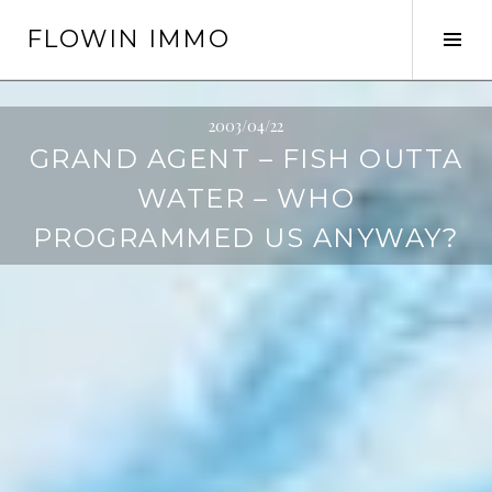
Springe
FLOWIN IMMO
zum
Seit
Inhalt
ums
2003/04/22
GRAND AGENT – FISH OUTTA
WATER – WHO
PROGRAMMED US ANYWAY?