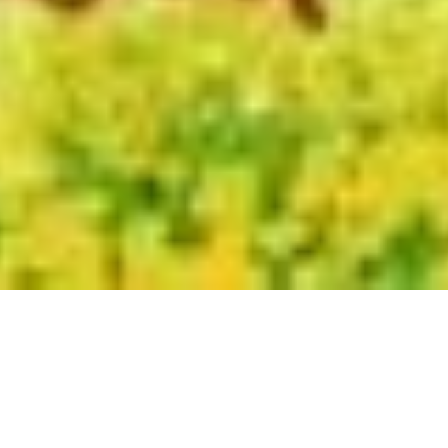
Grand
Agent bat
mich um
Backgrou
nd Vocals
für seinen