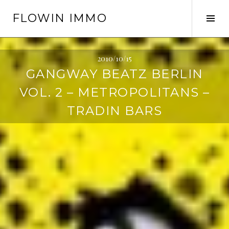
Springe
FLOWIN IMMO
zum
Seit
Inhalt
ums
2010/10/15
GANGWAY BEATZ BERLIN
VOL. 2 – METROPOLITANS –
TRADIN BARS