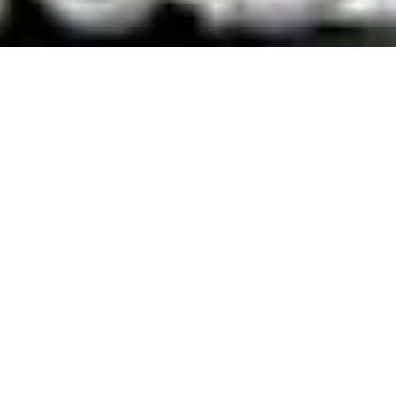
Dieses
Album
entstand
nach
meinem
Umzug in
Berlin
Kreuzber
g.