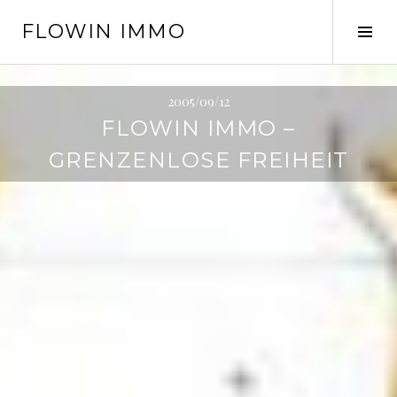
Springe
FLOWIN IMMO
zum
Seit
Inhalt
ums
2005/09/12
FLOWIN IMMO –
GRENZENLOSE FREIHEIT