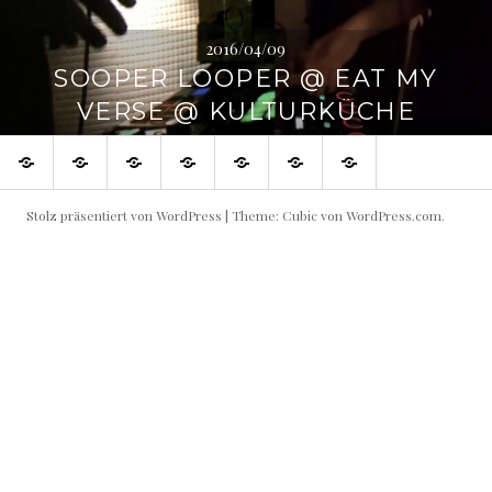
2016/04/09
SOOPER LOOPER @ EAT MY
VERSE @ KULTURKÜCHE
SHOP
Blog
Flowin
Live
Produktive
Links
Impressum
IMMO
Shows
Partner
buchen!
Stolz präsentiert von WordPress
|
Theme: Cubic von
WordPress.com
.