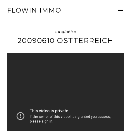
Springe
FLOWIN IMMO
zum
Seit
Inhalt
ums
2009/06/10
20090610 OSTTERREICH