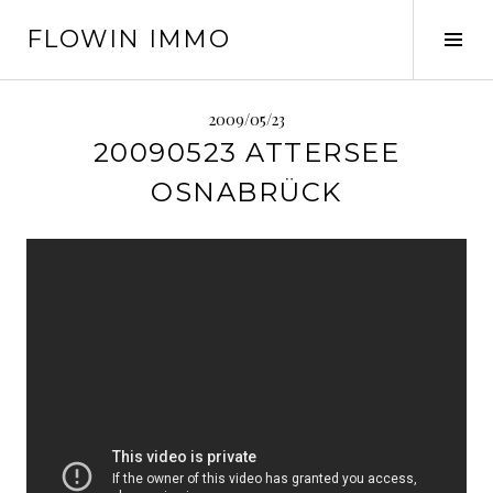
Springe
FLOWIN IMMO
zum
Seit
Inhalt
ums
2009/05/23
20090523 ATTERSEE
OSNABRÜCK