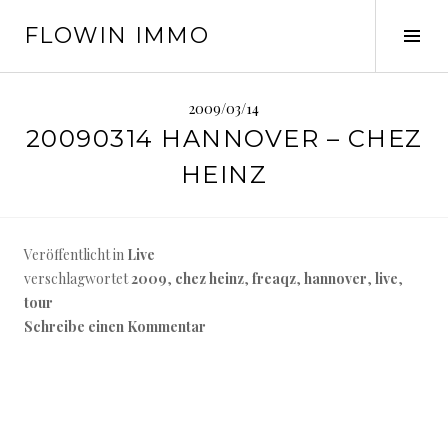
Springe
FLOWIN IMMO
zum
Seit
Inhalt
ums
2009/03/14
20090314 HANNOVER – CHEZ
HEINZ
Veröffentlicht in
Live
verschlagwortet
2009
,
chez heinz
,
freaqz
,
hannover
,
live
,
tour
Schreibe einen Kommentar