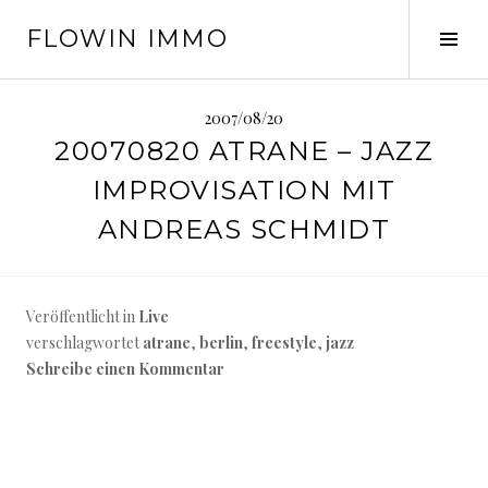
Springe
FLOWIN IMMO
zum
Seit
Inhalt
ums
2007/08/20
20070820 ATRANE – JAZZ
IMPROVISATION MIT
ANDREAS SCHMIDT
Veröffentlicht in
Live
verschlagwortet
atrane
,
berlin
,
freestyle
,
jazz
Schreibe einen Kommentar