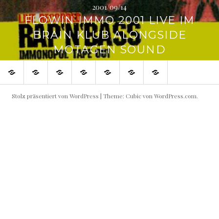
2001/09/14
FLOWIN IMMO 2001 LIVE IM
BRAIN KLUB ALONGSIDE
MOTAGEN SOUND
SHOP
Blog
Flowin
Live
Produktive
Links
Impressum
IMMO
Shows
Partner
buchen!
Stolz präsentiert von WordPress
|
Theme: Cubic von
WordPress.com
.