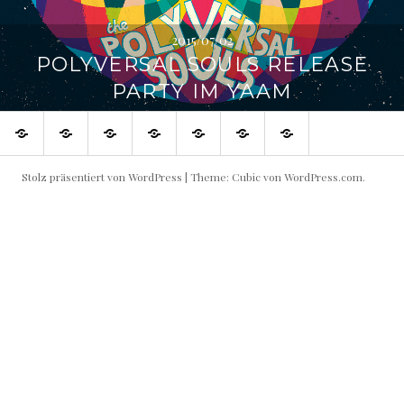
2015/07/02
POLYVERSAL SOULS RELEASE
PARTY IM YAAM
SHOP
Blog
Flowin
Live
Produktive
Links
Impressum
IMMO
Shows
Partner
buchen!
Stolz präsentiert von WordPress
|
Theme: Cubic von
WordPress.com
.