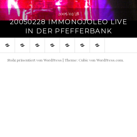
2005/02/28
20050228 IMMONOJOLEO LIVE
IN DER PFEFFERBANK
SHOP
Blog
Flowin
Live
Produktive
Links
Impressum
IMMO
Shows
Partner
buchen!
Stolz präsentiert von WordPress
|
Theme: Cubic von
WordPress.com
.