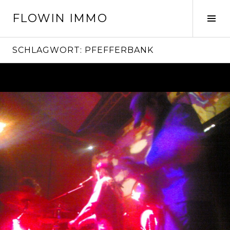
Springe
FLOWIN IMMO
zum
Seit
Inhalt
ums
SCHLAGWORT:
PFEFFERBANK