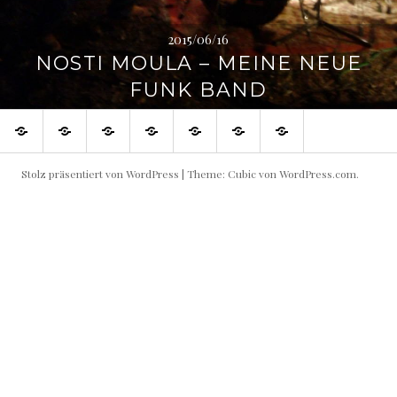
2015/06/16
NOSTI MOULA – MEINE NEUE
FUNK BAND
SHOP
Blog
Flowin
Live
Produktive
Links
Impressum
IMMO
Shows
Partner
buchen!
Stolz präsentiert von WordPress
|
Theme: Cubic von
WordPress.com
.