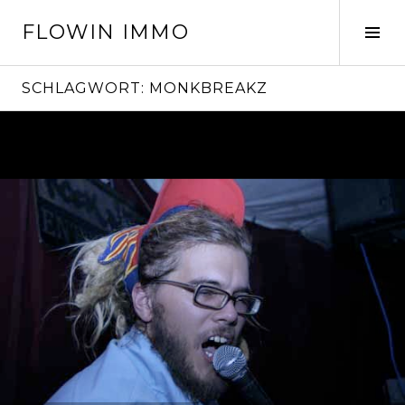
Springe
FLOWIN IMMO
zum
Seit
Inhalt
ums
SCHLAGWORT:
MONKBREAKZ