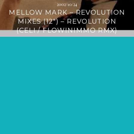
2002/10/24
MELLOW MARK – REVOLUTION
MIXES (12″) – REVOLUTION
(CELI / FLOWINIMMO RMX)