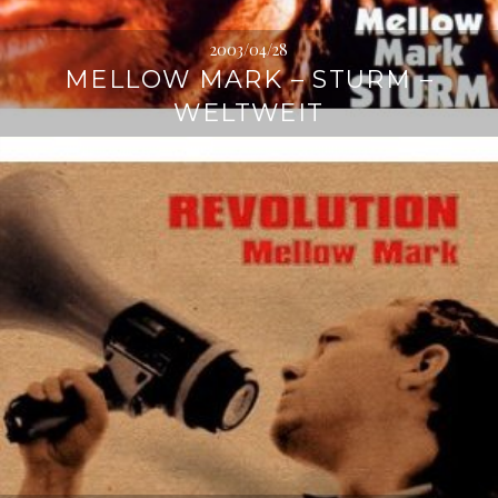
2003/04/28
MELLOW MARK – STURM –
WELTWEIT