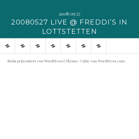
2008/05/27
20080527 LIVE @ FREDDI’S IN
LOTTSTETTEN
SHOP
Blog
Flowin
Live
Produktive
Links
Impressum
IMMO
Shows
Partner
buchen!
Stolz präsentiert von WordPress
|
Theme: Cubic von
WordPress.com
.