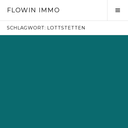
Springe
FLOWIN IMMO
zum
Seit
Inhalt
ums
SCHLAGWORT:
LOTTSTETTEN