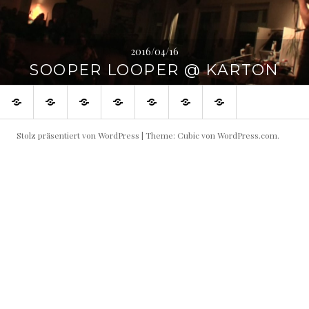
2016/04/16
SOOPER LOOPER @ KARTON
SHOP
Blog
Flowin
Live
Produktive
Links
Impressum
IMMO
Shows
Partner
buchen!
Stolz präsentiert von WordPress
|
Theme: Cubic von
WordPress.com
.