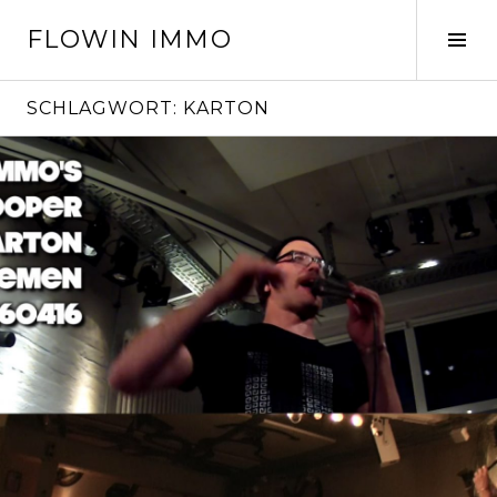
Springe
FLOWIN IMMO
zum
Seit
Inhalt
ums
SCHLAGWORT:
KARTON