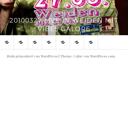
2010/03/27
20100327 LIVE IN WEIDEN MIT
VIBES GALORE
SHOP
Blog
Flowin
Live
Produktive
Links
Impressum
IMMO
Shows
Partner
buchen!
Stolz präsentiert von WordPress
|
Theme: Cubic von
WordPress.com
.