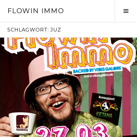
Springe
FLOWIN IMMO
zum
Seit
Inhalt
ums
SCHLAGWORT:
JUZ