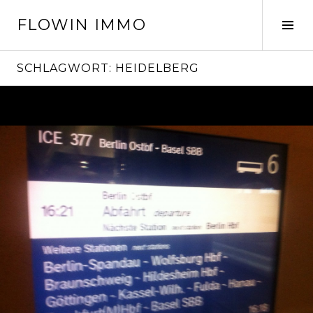
Springe
FLOWIN IMMO
zum
Seit
Inhalt
ums
SCHLAGWORT:
HEIDELBERG