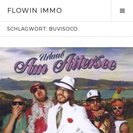
Springe
FLOWIN IMMO
zum
Seit
Inhalt
ums
SCHLAGWORT:
BUVISOCO