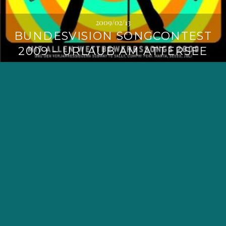
2009/02/13
BUNDESVISION SONGCONTEST
2009 – URLAUB AM ATTERSEE