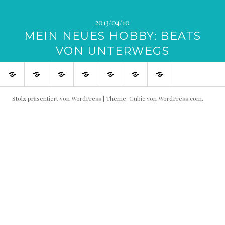
2013/04/10
MEIN NEUES HOBBY: BEATS
VON UNTERWEGS
SHOP
Blog
Flowin
Live
Produktive
Links
Impressum
IMMO
Shows
Partner
buchen!
Stolz präsentiert von WordPress
|
Theme: Cubic von
WordPress.com
.