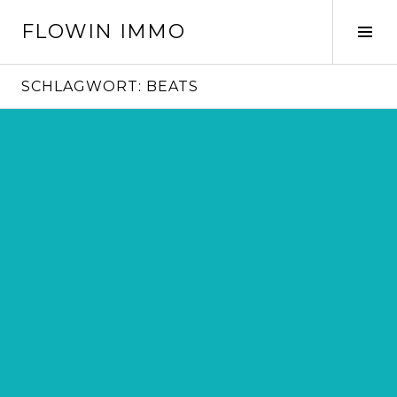
Springe
FLOWIN IMMO
zum
Seit
Inhalt
ums
SCHLAGWORT:
BEATS